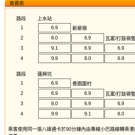
車資表
路段
上水站
1
6.9
新屋嶺
2
8.0
6.9
瓦窰/打鼓嶺警
3
9.1
6.9
6.9
4
9.9
8.0
6.9
路段
蓮麻坑
1
6.9
香園圍村
2
6.9
6.9
瓦窰/打鼓嶺警
3
8.0
6.9
6.9
4
9.9
9.1
8.0
乘客使用同一張八達通卡於90分鐘內由專線小巴路線轉乘港鐵